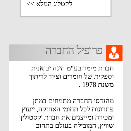
ח
Powered By
Kidumnet