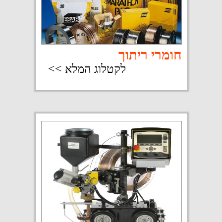
חברת מימר בע"מ הינה יבואנית
וספקית של חומרים וציוד לריתוך
משנת 1978 .
מהנדסי החברה מתמחים במתן
פתרונות לכל תחומי האחזקה, ייעוץ
ומכירה ומייצגים את חברת 'קסטולין'
שוויץ, המובילה בעולם בתחום
הריתוך לאחזקה.
קרא עוד
פרטי התקשרות
מימר בע"מ
המלאכה 10 פארק אפק
ראש העין 4809118