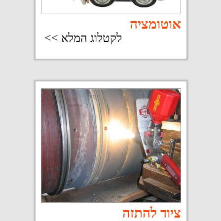
טל: 03-9023317
פקס: 03-9023274
דוא"ל: info@mimar.co.il
צור קשר
של